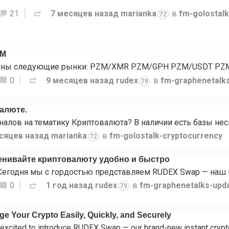
21
7 месяцев назад
marianka
в
fm-golostal
72
ZM
0
9 месяцев назад
rudex
в
fm-graphenetalk
79
валюте.
сяцев назад
marianka
в
fm-golostalk-cryptocurrency
72
нивайте криптовалюту удобно и быстро
0
1 год назад
rudex
в
fm-graphenetalks-upd
79
 Your Crypto Easily, Quickly, and Securely