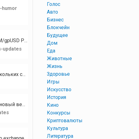
+
Голос
k-humor
+
Авто
+
Бизнес
+
Блокчейн
+
Будущее
Для токена PZM стали доступны следующие рынки: PZM/XMR PZM/GPH PZM/USDT PZM/gpUSD PZM/gpEUR…
+
Дом
s-updates
+
Еда
+
Животные
+
Жизнь
+
Здоровье
Кому нужны разные базы сообществ, чатов, каналов на тематику Криптовалюта? В наличии есть базы нескольких социальных…
+
Игры
+
Искусство
+
История
Привет, сообщество RUDEX! Сегодня мы с гордостью представляем RUDEX Swap — наш новый веб-интерфейс мгновенного…
+
Кино
ates
+
Конкурсы
+
Криптовалюты
+
Культура
+
Литература
Hello RUDEX community! We’re excited to introduce RUDEX Swap — our brand-new instant crypto exchange interface…