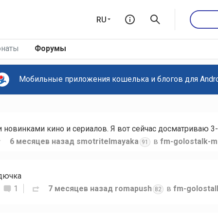
RU
наты
Форумы
Мобильные приложения кошелька и блогов для Androi
новинками кино и сериалов. Я вот сейчас досматриваю 3-
6 месяцев назад
smotritelmayaka
в
fm-golostalk-m
91
рдючка
1
7 месяцев назад
romapush
в
fm-golosta
82