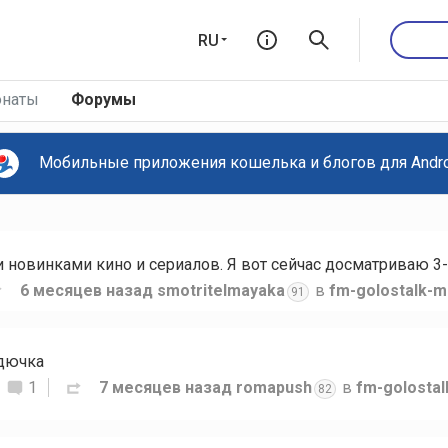
RU
наты
Форумы
Мобильные приложения кошелька и блогов для Androi
новинками кино и сериалов. Я вот сейчас досматриваю 3-
6 месяцев назад
smotritelmayaka
в
fm-golostalk-m
91
рдючка
1
7 месяцев назад
romapush
в
fm-golosta
82