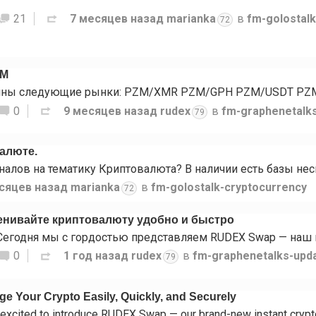
21
7 месяцев назад
marianka
в
fm-golostal
72
ZM
0
9 месяцев назад
rudex
в
fm-graphenetalk
79
валюте.
сяцев назад
marianka
в
fm-golostalk-cryptocurrency
72
нивайте криптовалюту удобно и быстро
0
1 год назад
rudex
в
fm-graphenetalks-upd
79
 Your Crypto Easily, Quickly, and Securely