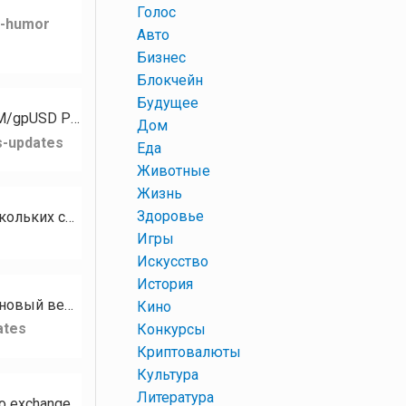
+
Голос
k-humor
+
Авто
+
Бизнес
+
Блокчейн
+
Будущее
Для токена PZM стали доступны следующие рынки: PZM/XMR PZM/GPH PZM/USDT PZM/gpUSD PZM/gpEUR…
+
Дом
s-updates
+
Еда
+
Животные
+
Жизнь
+
Здоровье
Кому нужны разные базы сообществ, чатов, каналов на тематику Криптовалюта? В наличии есть базы нескольких социальных…
+
Игры
+
Искусство
+
История
Привет, сообщество RUDEX! Сегодня мы с гордостью представляем RUDEX Swap — наш новый веб-интерфейс мгновенного…
+
Кино
ates
+
Конкурсы
+
Криптовалюты
+
Культура
+
Литература
Hello RUDEX community! We’re excited to introduce RUDEX Swap — our brand-new instant crypto exchange interface…