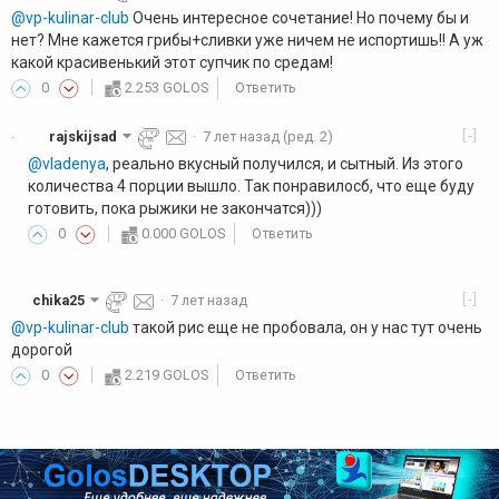
@vp-kulinar-club
Очень интересное сочетание! Но почему бы и
нет? Мне кажется грибы+сливки уже ничем не испортишь!! А уж
какой красивенький этот супчик по средам!
0
2.253 GOLOS
Ответить
[-]
rajskijsad
·
7 лет назад
(ред. 2)
·
@vladenya
, реально вкусный получился, и сытный. Из этого
количества 4 порции вышло. Так понравилосб, что еще буду
готовить, пока рыжики не закончатся)))
0
0.000 GOLOS
Ответить
[-]
chika25
·
7 лет назад
@vp-kulinar-club
такой рис еще не пробовала, он у нас тут очень
дорогой
0
2.219 GOLOS
Ответить