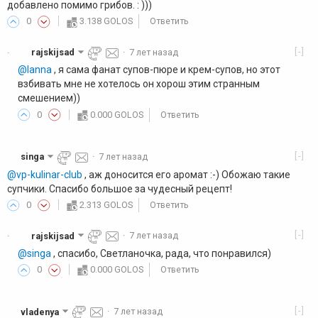
добавлено помимо грибов. : )))
0
3.138 GOLOS
Ответить
[-]
rajskijsad
·
7 лет назад
·
@lanna
, я сама фанат супов-пюре и крем-супов, но этот
взбивать мне не хотелось он хорош этим странным
смешением))
0
0.000 GOLOS
Ответить
[-]
singa
·
7 лет назад
@vp-kulinar-club
, аж доносится его аромат :-) Обожаю такие
супчики. Спасибо большое за чудесный рецепт!
0
2.313 GOLOS
Ответить
[-]
rajskijsad
·
7 лет назад
·
@singa
, спасибо, Светланочка, рада, что понравился)
0
0.000 GOLOS
Ответить
[-]
vladenya
·
7 лет назад