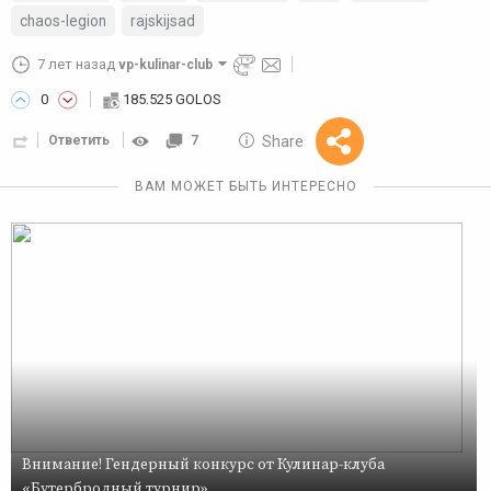
chaos-legion
rajskijsad
7 лет назад
vp-kulinar-club
0
185.525 GOLOS
10 GOLOS
Share
Ответить
7
Reward
ВАМ МОЖЕТ БЫТЬ ИНТЕРЕСНО
Внимание! Гендерный конкурс от Кулинар-клуба
«Бутербродный турнир»