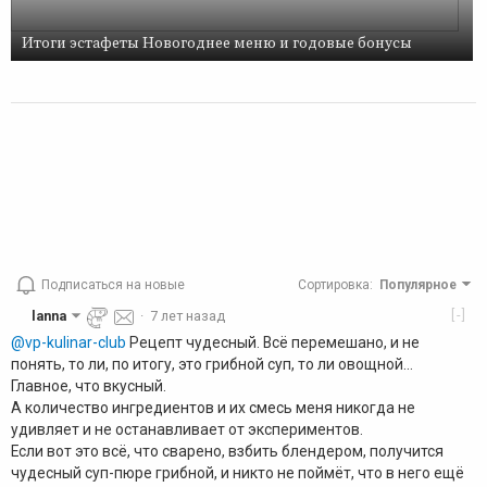
Итоги эстафеты Новогоднее меню и годовые бонусы
Подписаться на новые
Сортировка
:
Популярное
[-]
lanna
·
7 лет назад
@vp-kulinar-club
Рецепт чудесный. Всё перемешано, и не
понять, то ли, по итогу, это грибной суп, то ли овощной...
Главное, что вкусный.
А количество ингредиентов и их смесь меня никогда не
удивляет и не останавливает от экспериментов.
Если вот это всё, что сварено, взбить блендером, получится
чудесный суп-пюре грибной, и никто не поймёт, что в него ещё