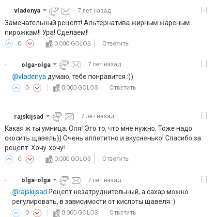
[-]
vladenya
·
7 лет назад
Замечательный рецепт! Альтернатива жирным жареным
пирожкам!! Ура! Сделаем!!
0
0.000 GOLOS
Ответить
[-]
olga-olga
·
7 лет назад
·
@vladenya
думаю, тебе понравится :))
0
0.000 GOLOS
Ответить
[-]
rajskijsad
·
7 лет назад
Какая ж ты умница, Оля! Это то, что мне нужно. Тоже надо
скосить щавель)) Очень аппетитно и вкусненько! Спасибо за
рецепт. Хочу-хочу!
0
0.000 GOLOS
Ответить
[-]
olga-olga
·
7 лет назад
·
@rajskijsad
Рецепт незатруднительный, а сахар можно
регулировать, в зависимости от кислоты щавеля :)
0
0.000 GOLOS
Ответить