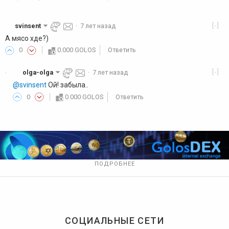
[-]
svinsent
·
7 лет назад
А мясо хде?)
0
0.000 GOLOS
Ответить
[-]
olga-olga
·
7 лет назад
·
@svinsent
Ой! забыла..
0
0.000 GOLOS
Ответить
ПОДРОБНЕЕ
СОЦИАЛЬНЫЕ СЕТИ