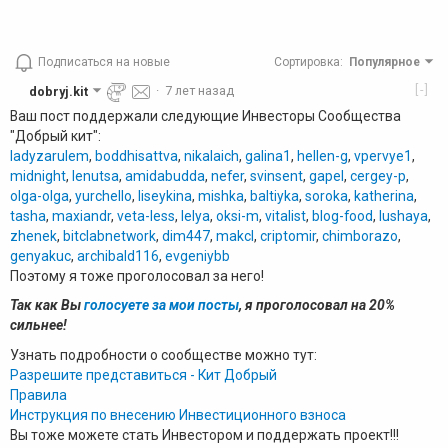
Подписаться на новые
Сортировка
:
Популярное
[-]
dobryj.kit
·
7 лет назад
Ваш пост поддержали следующие Инвесторы Сообщества
"Добрый кит":
ladyzarulem
,
boddhisattva
,
nikalaich
,
galina1
,
hellen-g
,
vpervye1
,
midnight
,
lenutsa
,
amidabudda
,
nefer
,
svinsent
,
gapel
,
cergey-p
,
olga-olga
,
yurchello
,
liseykina
,
mishka
,
baltiyka
,
soroka
,
katherina
,
tasha
,
maxiandr
,
veta-less
,
lelya
,
oksi-m
,
vitalist
,
blog-food
,
lushaya
,
zhenek
,
bitclabnetwork
,
dim447
,
makcl
,
criptomir
,
chimborazo
,
genyakuc
,
archibald116
,
evgeniybb
Поэтому я тоже проголосовал за него!
Так как Вы
голосуете за мои посты
, я проголосовал на 20%
сильнее!
Узнать подробности о сообществе можно тут:
Разрешите представиться - Кит Добрый
Правила
Инструкция по внесению Инвестиционного взноса
Вы тоже можете стать Инвестором и поддержать проект!!!