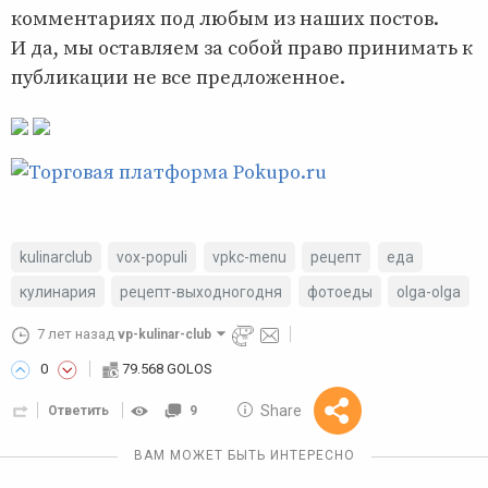
комментариях под любым из наших постов.
И да, мы оставляем за собой право принимать к
публикации не все предложенное.
kulinarclub
vox-populi
vpkc-menu
рецепт
еда
кулинария
рецепт-выходногодня
фотоеды
olga-olga
7 лет назад
vp-kulinar-club
0
79.568 GOLOS
10 GOLOS
Share
Ответить
9
Reward
ВАМ МОЖЕТ БЫТЬ ИНТЕРЕСНО