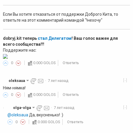
Если Вы хотите отказаться от поддержки Доброго Кита, то
ответьте на этот комментарий командой "!нехочу"
dobryj.kit теперь
стал Делегатом
! Ваш голос важен для
всего сообщества!!!
Поддержите нас:
0
0.000 GOLOS
Ответить
[-]
oleksaua
·
7 лет назад
Ням-нямка!
0
0.000 GOLOS
Ответить
[-]
olga-olga
·
7 лет назад
·
@oleksaua
Да, вкусненько! :)
0
0.000 GOLOS
Ответить