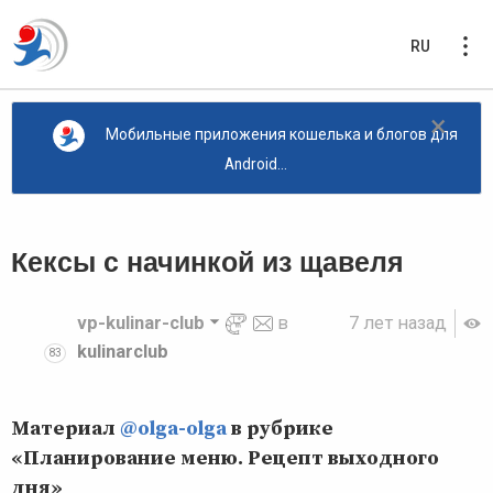
RU
×
Мобильные приложения кошелька и блогов для
Android...
Кексы с начинкой из щавеля
vp-kulinar-club
в
7 лет назад
kulinarclub
83
Материал
@olga-olga
в рубрике
«Планирование меню. Рецепт выходного
дня»