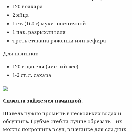
120 г сахара
2 яйца
1 ст. (160 г) муки пшеничной
1 пак. разрыхлителя
треть стакана ряженки или кефира
Для начинки:
120 г щавеля (чистый вес)
1-2 ст.л. сахара
Сначала займемся начинкой
.
Щавель нужно промыть в нескольких водах и
обсушить. Грубые стебли лучше обрезать – их
можно покрошить в суп, в начинке для сладких