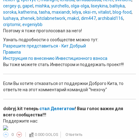
cergey-p
,
gapel
,
mishka
,
yurchello
,
olga-olga
,
liseykina
,
baltiyka
,
soroka
,
katherina
,
tasha
,
maxiandr
,
lelya
,
oksi-m
,
vitalist
,
blog-food
,
lushaya
,
zhenek
,
bitclabnetwork
,
makcl
,
dim447
,
archibald116
,
criptomir
,
evgeniybb
Поэтому я тоже проголосовал за него!
Узнать подробности о сообществе можно тут:
Разрешите представиться - Кит Добрый
Правила
Инструкция по внесению Инвестиционного взноса
Вы тоже можете стать Инвестором и поддержать проект!!!
Если Вы хотите отказаться от поддержки Доброго Кита, то
ответьте на этот комментарий командой "!нехочу"
dobryj.kit теперь
стал Делегатом
! Ваш голос важен для
всего сообщества!!!
Поддержите нас:
0
0.000 GOLOS
Ответить