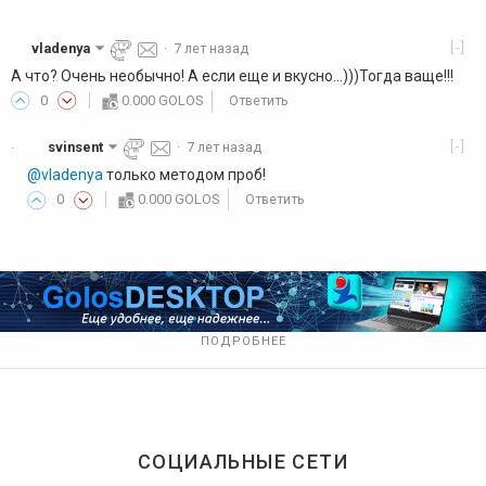
[-]
vladenya
·
7 лет назад
А что? Очень необычно! А если еще и вкусно...)))Тогда ваще!!!
0
0.000 GOLOS
Ответить
[-]
svinsent
·
7 лет назад
·
@vladenya
только методом проб!
0
0.000 GOLOS
Ответить
ПОДРОБНЕЕ
СОЦИАЛЬНЫЕ СЕТИ