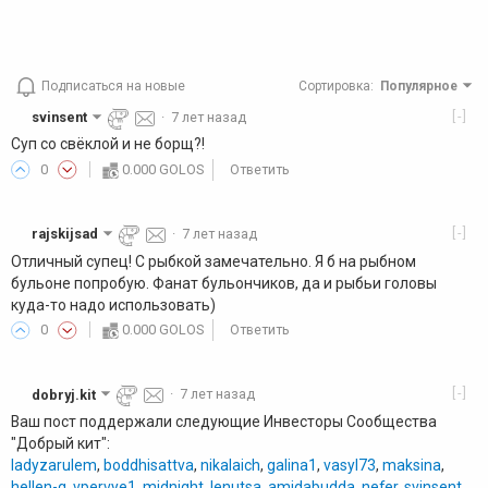
Подписаться на новые
Сортировка
:
Популярное
[-]
svinsent
·
7 лет назад
Суп со свёклой и не борщ?!
0
0.000 GOLOS
Ответить
[-]
rajskijsad
·
7 лет назад
Отличный супец! С рыбкой замечательно. Я б на рыбном
бульоне попробую. Фанат бульончиков, да и рыбьи головы
куда-то надо использовать)
0
0.000 GOLOS
Ответить
[-]
dobryj.kit
·
7 лет назад
Ваш пост поддержали следующие Инвесторы Сообщества
"Добрый кит":
ladyzarulem
,
boddhisattva
,
nikalaich
,
galina1
,
vasyl73
,
maksina
,
hellen-g
,
vpervye1
,
midnight
,
lenutsa
,
amidabudda
,
nefer
,
svinsent
,