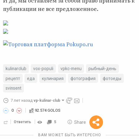
И да, мы оставляем за собой право принимать к
публикации не все предложенное.
kulinarclub
vox-populi
vpkc-menu
рыбный-день
рецепт
еда
кулинария
фотография
фотоеды
svinsent
7 лет назад
vp-kulinar-club
0
92.574 GOLOS
10 GOLOS
Share
Ответить
5
Reward
ВАМ МОЖЕТ БЫТЬ ИНТЕРЕСНО