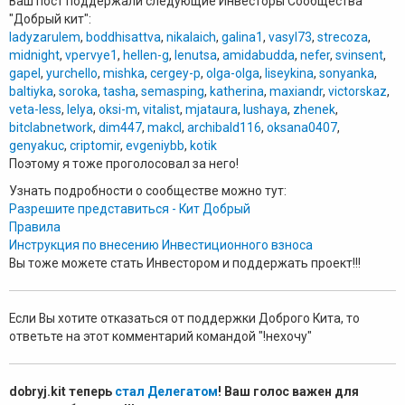
Ваш пост поддержали следующие Инвесторы Сообщества
"Добрый кит":
ladyzarulem
,
boddhisattva
,
nikalaich
,
galina1
,
vasyl73
,
strecoza
,
midnight
,
vpervye1
,
hellen-g
,
lenutsa
,
amidabudda
,
nefer
,
svinsent
,
gapel
,
yurchello
,
mishka
,
cergey-p
,
olga-olga
,
liseykina
,
sonyanka
,
baltiyka
,
soroka
,
tasha
,
semasping
,
katherina
,
maxiandr
,
victorskaz
,
veta-less
,
lelya
,
oksi-m
,
vitalist
,
mjataura
,
lushaya
,
zhenek
,
bitclabnetwork
,
dim447
,
makcl
,
archibald116
,
oksana0407
,
genyakuc
,
criptomir
,
evgeniybb
,
kotik
Поэтому я тоже проголосовал за него!
Узнать подробности о сообществе можно тут:
Разрешите представиться - Кит Добрый
Правила
Инструкция по внесению Инвестиционного взноса
Вы тоже можете стать Инвестором и поддержать проект!!!
Если Вы хотите отказаться от поддержки Доброго Кита, то
ответьте на этот комментарий командой "!нехочу"
dobryj.kit теперь
стал Делегатом
! Ваш голос важен для