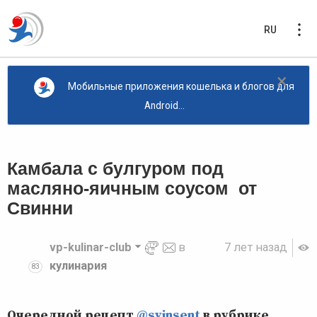
RU
×
Мобильные приложения кошелька и блогов для
Android...
Камбала с булгуром под
масляно-яичным соусом от
Свинни
vp-kulinar-club
в
7 лет назад
кулинария
83
Очередной рецепт
@svinsent
в рубрике