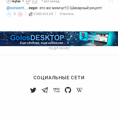
[-]
leylar
·
7 лет назад
·
@svinsent
, ...
перл
-это же жемчуг!🙂 Шикарный рецепт
0
0.000 GOLOS
Ответить
ПОДРОБНЕЕ
СОЦИАЛЬНЫЕ СЕТИ