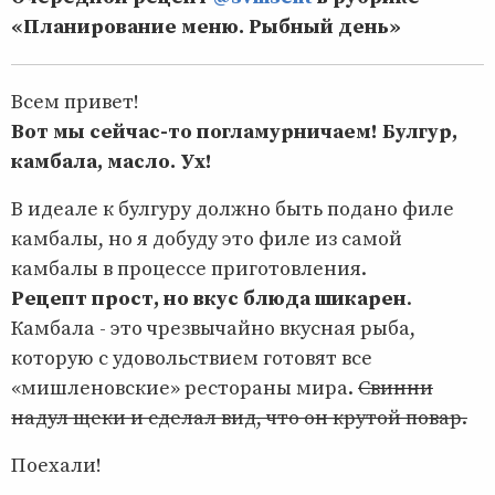
«Планирование меню. Рыбный день»
Всем привет!
Вот мы сейчас-то погламурничаем! Булгур,
камбала, масло. Ух!
В идеале к булгуру должно быть подано филе
камбалы, но я добуду это филе из самой
камбалы в процессе приготовления.
Рецепт прост, но вкус блюда шикарен
.
Камбала - это чрезвычайно вкусная рыба,
которую с удовольствием готовят все
«мишленовские» рестораны мира.
Свинни
надул щеки и сделал вид, что он крутой повар.
Поехали!