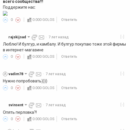
всего сообщества!!!
Поддержите нас:
0
0.000 GOLOS
Ответить
[-]
rajskijsad
·
7 лет назад
Люблю! И булгур, и камбалу. И булгур покупаю тоже этой фирмы
в интернет-магазине
0
0.000 GOLOS
Ответить
[-]
vadim78
·
7 лет назад
Нужно попробовать))))
0
0.000 GOLOS
Ответить
[-]
svinsent
·
7 лет назад
Опять перловка?!
0
0.000 GOLOS
Ответить