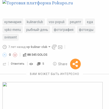
кулинария
kulinarclub
vox-populi
рецепт
еда
vpkc-menu
рыбный-день
фотография
фотоеды
svinsent
7 лет назад
vp-kulinar-club
0
88.545 GOLOS
10 GOLOS
Share
Ответить
5
Reward
ВАМ МОЖЕТ БЫТЬ ИНТЕРЕСНО