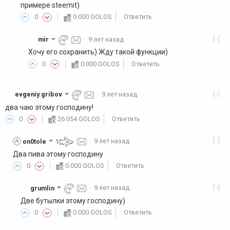
примере steemit)
0
0.000 GOLOS
Ответить
[-]
mir
·
9 лет назад
·
·
·
Хочу его сохранить) Жду такой функции)
0
0.000 GOLOS
Ответить
[-]
evgeniy.gribov
·
9 лет назад
два чаю этому господину!
0
26.054 GOLOS
Ответить
[-]
on0tole
·
9 лет назад
·
Два пива этому господину
0
0.000 GOLOS
Ответить
[-]
grumlin
·
9 лет назад
·
·
Две бутылки этому господину)
0
0.000 GOLOS
Ответить