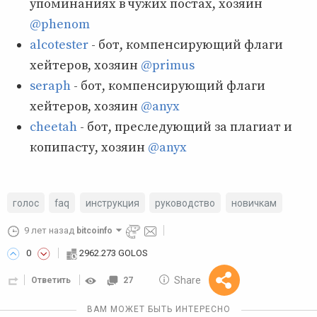
упоминаниях в чужих постах, хозяин
@phenom
alcotester
- бот, компенсирующий флаги
хейтеров, хозяин
@primus
seraph
- бот, компенсирующий флаги
хейтеров, хозяин
@anyx
cheetah
- бот, преследующий за плагиат и
копипасту, хозяин
@anyx
голос
faq
инструкция
руководство
новичкам
9 лет назад
bitcoinfo
0
2962.273 GOLOS
Share
Ответить
27
10 GOLOS
Reward
ВАМ МОЖЕТ БЫТЬ ИНТЕРЕСНО