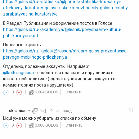
https://golos.id/ru--statistika/@primus/statistika-kto-samyi-
effektivnyi-kurator-v-golose-i-skolko-nuzhno-sily-golosa-chtoby-
zarabatyvat-na-kuratorstve
В Раздел: Публикация и оформление постов в Голосе
https://golos.id/ru--akademiya/@lesnik/povyshaem-kulturu-
publikacii-yunikod
Полезные скрипты:
https://golos.id/ru--golos/@rassen/stream-golos-prezentaciya-
pervogo-mobilnogo-prilozheniya
Отдельно, полезные аккаунты. Например:
@kulturagolosa
- сообщать о плагиате и нарушениях в
контентной политике (сделать упоминание аккаунта в
комментариях поста нарушителя)
0
0.084 GOLOS
Ответить
[-]
ukrainian
·
9 лет назад
Liqui уже можно убирать из списка по обмену
0
0.000 GOLOS
Ответить