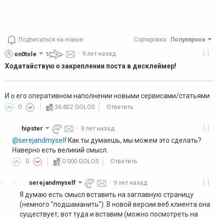
Подписаться на новые
Сортировка
:
Популярное
[-]
on0tole
·
9 лет назад
Ходатайствую о закреплении поста в дисклеймер!
И о его оперативном наполнении новыми сервисами/статьями
0
36.822 GOLOS
Ответить
[-]
hipster
·
9 лет назад
·
@serejandmyself
Как ты думаешь, мы можем это сделать?
Наверно есть великий смысл.
0
0.000 GOLOS
Ответить
[-]
serejandmyself
·
9 лет назад
·
·
Я думаю есть смысл вставить на заглавную страницу
(немного "подшаманить"). В новой версии веб клиента она
существует, вот туда и вставим (можно посмотреть на