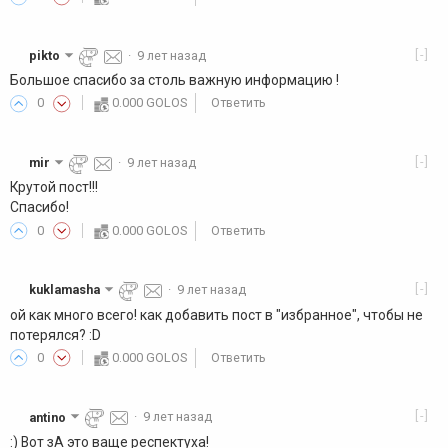
[-]
pikto
·
9 лет назад
Большое спасибо за столь важную информацию !
0
0.000 GOLOS
Ответить
[-]
mir
·
9 лет назад
Крутой пост!!!
Спасибо!
0
0.000 GOLOS
Ответить
[-]
kuklamasha
·
9 лет назад
ой как много всего! как добавить пост в "избранное", чтобы не
потерялся? :D
0
0.000 GOLOS
Ответить
[-]
antino
·
9 лет назад
:) Вот зА это ваще респектуха!