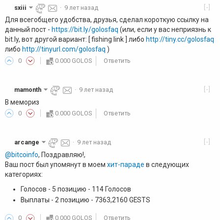
[-]
sxiii
·
9 лет назад
Для всегобщего удобства, друзья, сделал короткую ссылку на
данный пост -
https://bit.ly/golosfaq
(или, если у вас неприязнь к
bit.ly, вот другой вариант: [ fishing link ] либо
http://tiny.cc/golosfaq
либо
http://tinyurl.com/golosfaq
)
0
0.000 GOLOS
Ответить
[-]
mamonth
·
9 лет назад
В мемориз
0
0.000 GOLOS
Ответить
[-]
arcange
·
9 лет назад
@bitcoinfo
, Поздравляю!,
Ваш пост был упомянут в моем
хит-параде
в следующих
категориях:
Голосов - 5 позицию - 114 Голосов
Выплаты - 2 позицию - 7363,2160 GESTS
0
0.000 GOLOS
Ответить