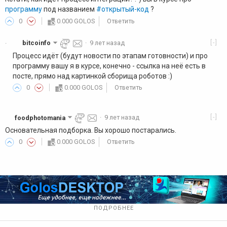
программу
под названием
#открытый-код
?
0
0.000 GOLOS
Ответить
[-]
bitcoinfo
·
9 лет назад
·
Процесс идёт (будут новости по этапам готовности) и про
программу вашу я в курсе, конечно - ссылка на неё есть в
посте, прямо над картинкой сборища роботов :)
0
0.000 GOLOS
Ответить
[-]
foodphotomania
·
9 лет назад
Основательная подборка. Вы хорошо постарались.
0
0.000 GOLOS
Ответить
ПОДРОБНЕЕ