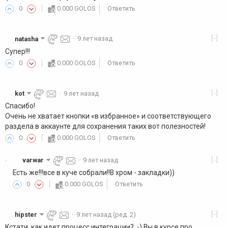
0
0.000 GOLOS
Ответить
[-]
natasha
·
9 лет назад
Супер!!!
0
0.000 GOLOS
Ответить
[-]
kot
·
9 лет назад
Спасибо!
Очень не хватает кнопки «в избранное» и соответствующего
раздела в аккаунте для сохранения таких вот полезностей!
0
0.000 GOLOS
Ответить
[-]
varwar
·
9 лет назад
·
Есть же!!!все в куче собрали!!В хром - закладки))
0
0.000 GOLOS
Ответить
[-]
hipster
·
9 лет назад
(ред. 2)
Кстати, как идет процесс интеграции? :-) Вы в курсе про