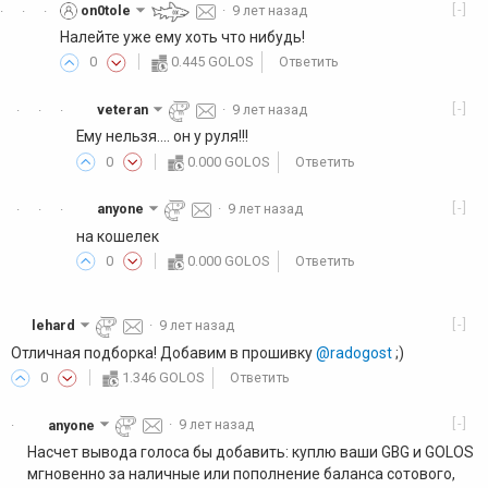
[-]
on0tole
·
9 лет назад
·
·
·
Налейте уже ему хоть что нибудь!
0
0.445 GOLOS
Ответить
[-]
veteran
·
9 лет назад
·
·
·
Ему нельзя.... он у руля!!!
0
0.000 GOLOS
Ответить
[-]
anyone
·
9 лет назад
·
·
·
на кошелек
0
0.000 GOLOS
Ответить
[-]
lehard
·
9 лет назад
Отличная подборка! Добавим в прошивку
@radogost
;)
0
1.346 GOLOS
Ответить
[-]
anyone
·
9 лет назад
·
Насчет вывода голоса бы добавить: куплю ваши GBG и GOLOS
мгновенно за наличные или пополнение баланса сотового,