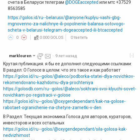
счета в Беларуси телеграм
@DOGEaccepted
или мтс +37529
8563585
https://golos.id/ru--belarusx/@anyone/kuplyu-vashi-gbg-
mgnovenno-za-nalichnye-ili-popolnenie-balansa-sotovogo-
scheta-v-belarusi-telegram-dogeaccepted-ili-btcaccepted
0
0.000 GOLOS
Ответить
[-]
marklouren
·
9 лет назад
Крутая публикация. я бы ее дополнил следующими ссылками:
В раздел: О Голосе в целом: что это такое и как работает
https://golos.id/ru--golos/@aleco/podborka-statei-dlya-novichkov-
rekomendovano-kazhdomu-dlya-prochteniya
https://golosdb.com/ru--golos/@aleco/sokhrani-svoi-klyuchi-sovet-
novichkam-po-registracii-v-golose
https://golos.id/ru--golos/@oxygendependant/kak-na-golose-
rabotaet-ogranichenie-na-chetyre-zametki-v-den
В Раздел: Текущая экономика Голоса для авторов, кураторов,
инвесторов и всех остальных
https://golos.id/ru--golos/@oxygendependant/sila-golosa-kak-
nedvizhimost